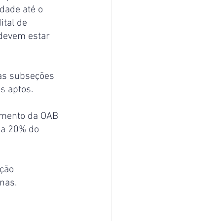
dade até o 
ital de 
 devem estar 
nas subseções 
is aptos.
lamento da OAB 
 a 20% do 
ção 
nas.