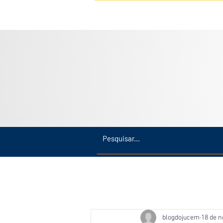
Inicio
Últimas
Amazonas
blogdojucem
18 de n