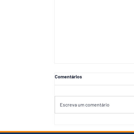
Comentários
Escreva um comentário
David Almeida apresenta o
Avante Mulher no Amazonas