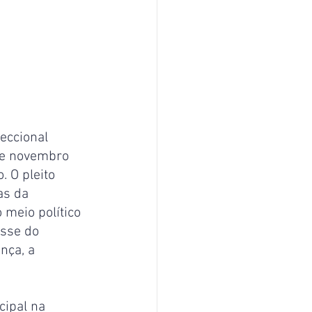
eccional 
de novembro 
 O pleito 
as da 
meio político 
sse do 
nça, a 
ipal na 