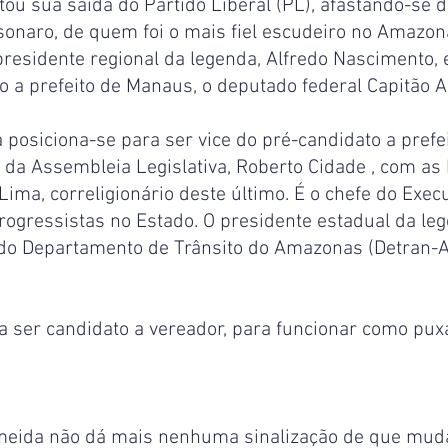
u sua saída do Partido Liberal (PL), afastando-se d
sonaro, de quem foi o mais fiel escudeiro no Amazona
residente regional da legenda, Alfredo Nascimento, 
o a prefeito de Manaus, o deputado federal Capitão A
a posiciona-se para ser vice do pré-candidato a prefe
e da Assembleia Legislativa, Roberto Cidade , com as
ima, correligionário deste último. É o chefe do Execu
gressistas no Estado. O presidente estadual da leg
 do Departamento de Trânsito do Amazonas (Detran-A
 ser candidato a vereador, para funcionar como puxa
lmeida não dá mais nenhuma sinalização de que muda