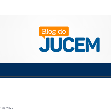
Política
Cotidiano
Economia
Saúde
Esporte
r. de 2024