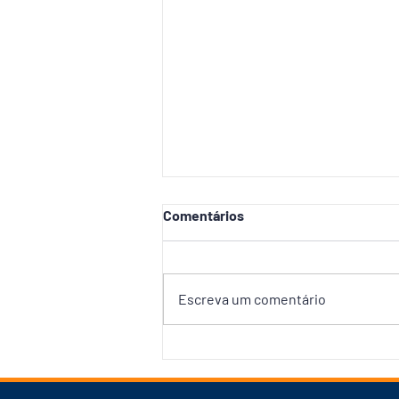
Comentários
Escreva um comentário
Renato Junior leva grupo de
David a apoiar Eduardo
Braga, olhando para 2028