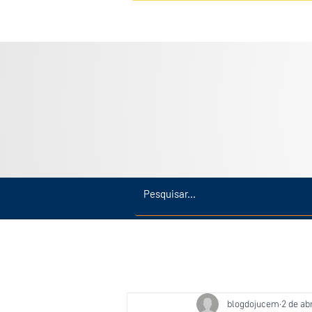
Inicio
Últimas
Amazonas
blogdojucem
2 de ab