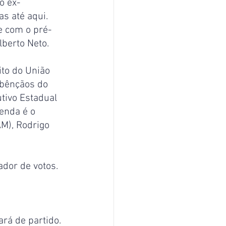
o ex-
s até aqui. 
e com o pré-
lberto Neto.
ito do União 
 bênçãos do 
tivo Estadual 
enda é o 
M), Rodrigo 
dor de votos.
rá de partido. 