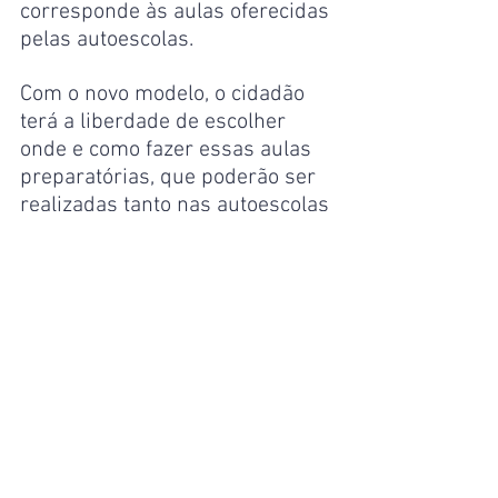
corresponde às aulas oferecidas 
pelas autoescolas.
Com o novo modelo, o cidadão 
terá a liberdade de escolher 
onde e como fazer essas aulas 
preparatórias, que poderão ser 
realizadas tanto nas autoescolas 
quanto em curso teórico 
oferecido gratuitamente pela 
Secretaria Nacional de Trânsito 
(Senatran). A parte prática 
poderá ser feita com instrutores 
autônomos devidamente 
credenciados pelos Detrans, 
porém não haverá 
obrigatoriedade de carga 
horária mínima, como ocorre 