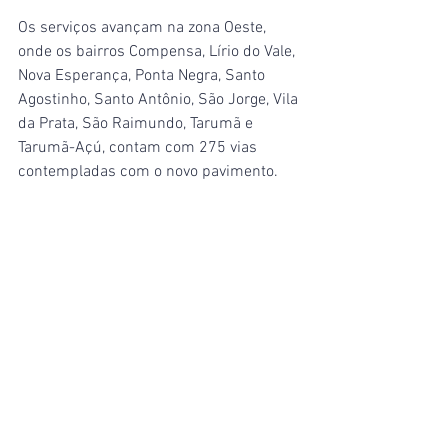
Os serviços avançam na zona Oeste, 
onde os bairros Compensa, Lírio do Vale, 
Nova Esperança, Ponta Negra, Santo 
Agostinho, Santo Antônio, São Jorge, Vila 
da Prata, São Raimundo, Tarumã e 
Tarumã-Açú, contam com 275 vias 
contempladas com o novo pavimento.
“Agora dá gosto de ficar na porta de 
casa, olhando para o asfalto novo. A 
última vez que teve esses serviços, 
meus pais eram até vivos, depois foram 
40 anos de espera, agora chegou”, relata 
Acácia Silva, de 61 anos, moradora da 
zona Oeste.
Na zona Centro-Sul, as 288 ruas dos 
bairros Adrianópolis, Aleixo, 