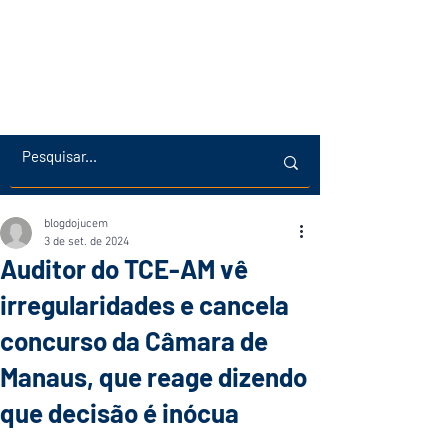
blogdojucem
3 de set. de 2024
Auditor do TCE-AM vê
irregularidades e cancela
concurso da Câmara de
Manaus, que reage dizendo
que decisão é inócua