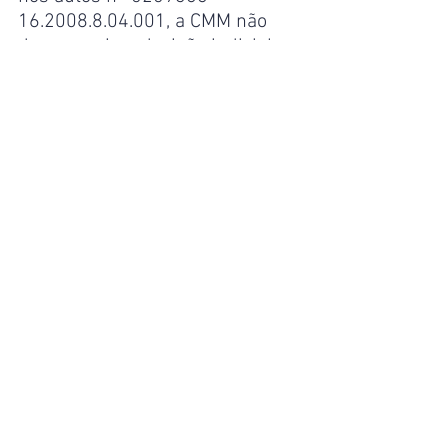
16.2008.8.04.001, a CMM não 
descumpriu a decisão judicial 
para chamar aqueles que foram 
aprovados dentro do número de 
vagas, estando desobrigada a 
convocar aqueles que estavam 
fora do número de vagas.
Desta maneira, não cabe mais 
ao TCE decisões em relação ao 
certame ocorrido em 2003, uma 
vez que o mesmo foi 
judicializado e extinto, tendo a 
CMM cumprido todos os pedidos 
solicitados.
Por outro lado, a análise 
administrativa pelo TCE 