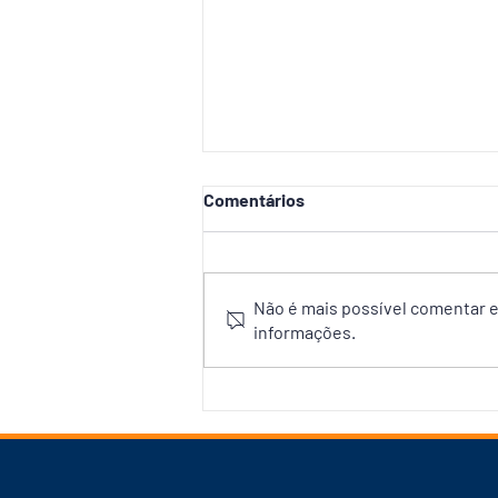
Comentários
Não é mais possível comentar es
informações.
David Almeida apresenta o
Avante Mulher no Amazonas
e anuncia Shádia Fraxe e
Izabelle Fontenelle na
liderança do movimento