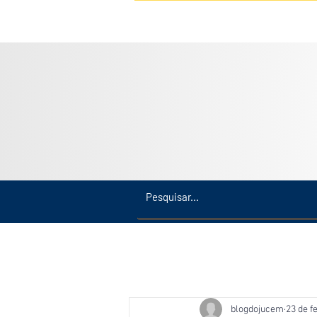
Inicio
Últimas
Amazonas
blogdojucem
23 de fe