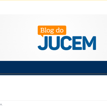
Política
Cotidiano
Economia
Saúde
Esporte
v.