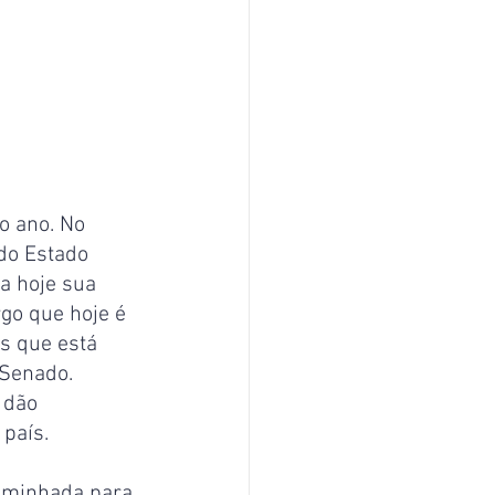
o ano. No 
do Estado 
a hoje sua 
rgo que hoje é 
s que está 
 Senado. 
 dão 
 país.
aminhada para 