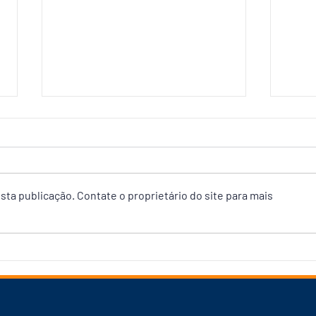
ta publicação. Contate o proprietário do site para mais
Plano de David prevê
“Vam
recuperação de rodovias no
UTI”
Amazonas, articulação pela
plan
BR-319 e parceria inédita
eixo
para grandes obras em
Manaus