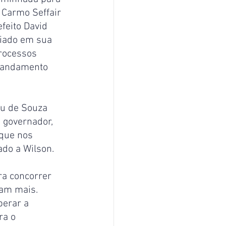
 Carmo Seffair 
feito David 
oiado em sua 
processos 
o andamento 
eu de Souza 
 governador, 
que nos 
ado a Wilson.
a concorrer 
am mais. 
erar a 
ra o 