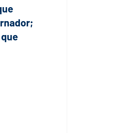
que
ernador;
 que