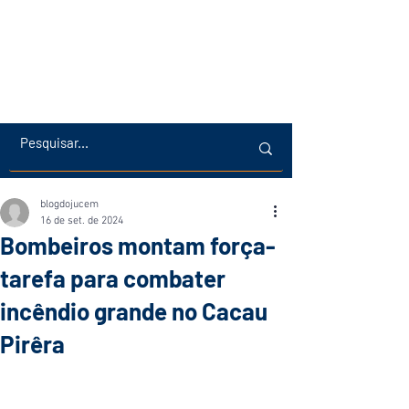
blogdojucem
16 de set. de 2024
Bombeiros montam força-
tarefa para combater
incêndio grande no Cacau
Pirêra