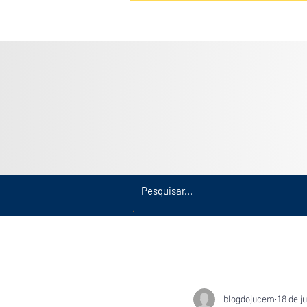
Inicio
Últimas
Amazonas
blogdojucem
18 de ju