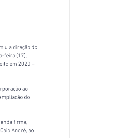
iu a direção do 
feira (17), 
leito em 2020 – 
orporação ao 
ampliação do 
enda firme, 
Caio André, ao 