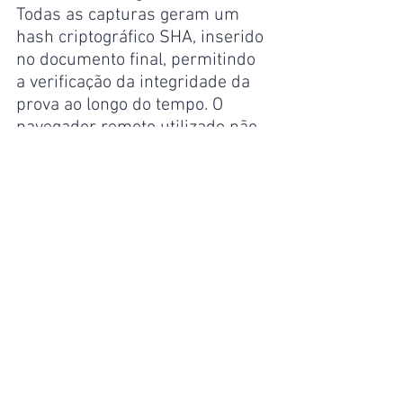
Todas as capturas geram um 
hash criptográfico SHA, inserido 
no documento final, permitindo 
a verificação da integridade da 
prova ao longo do tempo. O 
navegador remoto utilizado não 
fica exposto diretamente à 
internet, o que impede 
tentativas de manipulação do 
sistema.
Sobre o CNB/AM
O Colégio Notarial do Brasil – 
Seção Amazonas (CNB/AM) é a 
entidade de classe que 
representa institucionalmente 
os tabeliães de notas do Estado 