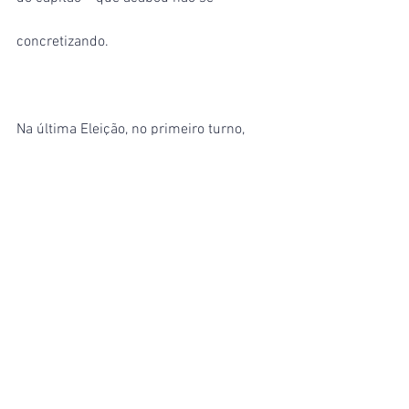
concretizando.
Na última Eleição, no primeiro turno, 
Alberto acabou na sexta posição, atrás 
de Menezes, Ricardo Nicolau (PSD), Zé 
Ricardo (PT) e dos dois candidatos que 
passaram para o segundo turno, 
Amazonino Mendes (ex-Podemos) e 
David Almeida (Avante), esse último 