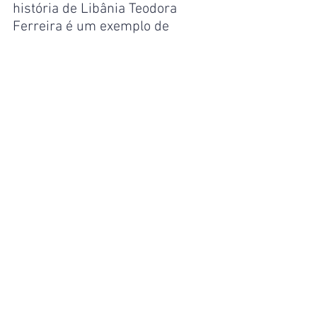
história de Libânia Teodora 
Ferreira é um exemplo de 
dedicação e sucesso na 
educação. Ele também enfatizou 
o compromisso da atual gestão 
do Executivo municipal em 
expandir o número de creches 
na cidade, visando proporcionar 
um espaço seguro para as mães 
deixarem seus filhos enquanto 
trabalham.
“A inauguração da Creche 
Municipal Professora Libânia 
Teodora Ferreira representa 
mais um avanço na oferta de 
educação infantil de qualidade 
em Manaus, proporcionando às 