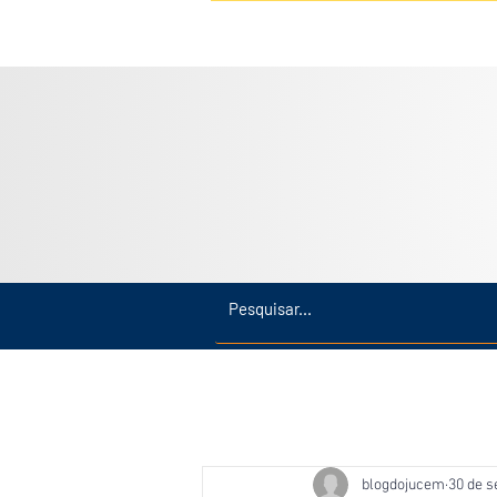
Inicio
Últimas
Amazonas
blogdojucem
30 de s