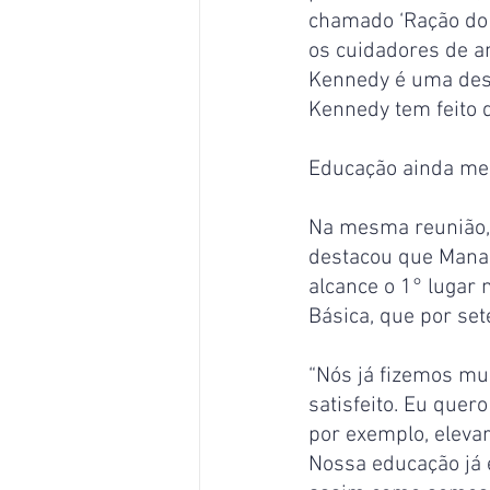
chamado ‘Ração do M
os cuidadores de a
Kennedy é uma dessa
Kennedy tem feito d
Educação ainda me
Na mesma reunião, D
destacou que Manau
alcance o 1° lugar
Básica, que por set
“Nós já fizemos mui
satisfeito. Eu quer
por exemplo, eleva
Nossa educação já 