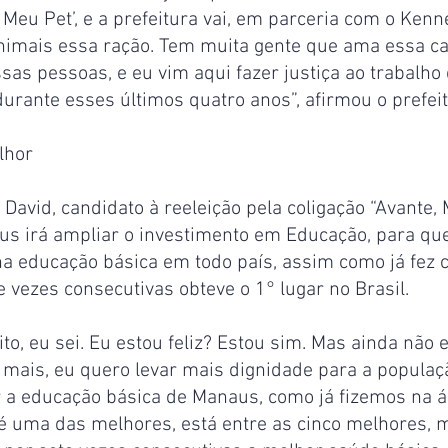
eu Pet’, e a prefeitura vai, em parceria com o Kenne
nimais essa ração. Tem muita gente que ama essa cau
s pessoas, e eu vim aqui fazer justiça ao trabalho 
urante esses últimos quatro anos”, afirmou o prefeit
lhor
avid, candidato à reeleição pela coligação “Avante, 
s irá ampliar o investimento em Educação, para que
 na educação básica em todo país, assim como já fez
e vezes consecutivas obteve o 1° lugar no Brasil.
to, eu sei. Eu estou feliz? Estou sim. Mas ainda não 
o mais, eu quero levar mais dignidade para a popula
r a educação básica de Manaus, como já fizemos na á
é uma das melhores, está entre as cinco melhores, m