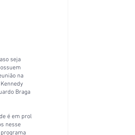
aso seja 
 possuem 
eunião na 
, Kennedy 
uardo Braga 
de é em prol 
os nesse 
o programa 