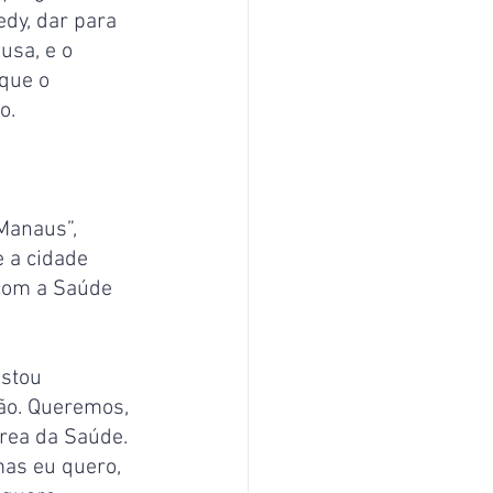
dy, dar para 
sa, e o 
que o 
o.
Manaus”, 
 a cidade 
 com a Saúde 
estou 
ção. Queremos, 
rea da Saúde. 
as eu quero, 