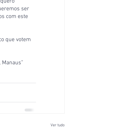
 quero 
ueremos ser 
os com este 
eço que votem 
, Manaus” 
Ver tudo