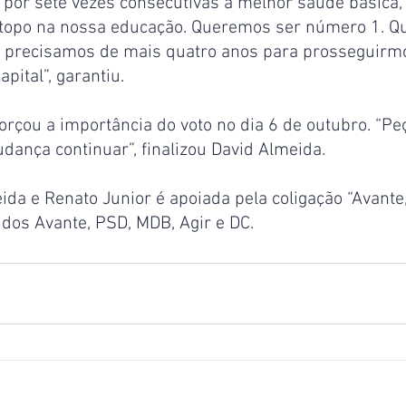
or sete vezes consecutivas a melhor saúde básica,
topo na nossa educação. Queremos ser número 1. Q
so precisamos de mais quatro anos para prosseguirm
pital”, garantiu.
forçou a importância do voto no dia 6 de outubro. “P
dança continuar”, finalizou David Almeida.
ida e Renato Junior é apoiada pela coligação “Avante
idos Avante, PSD, MDB, Agir e DC.