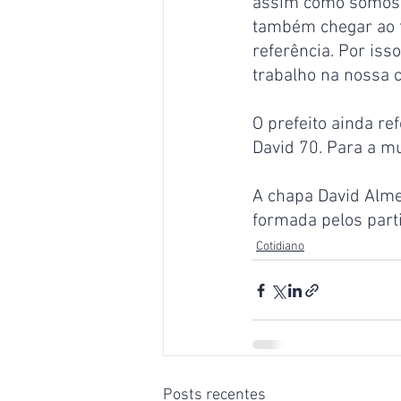
assim como somos p
também chegar ao 
referência. Por is
trabalho na nossa ca
O prefeito ainda re
David 70. Para a mu
A chapa David Alme
formada pelos part
Cotidiano
Posts recentes