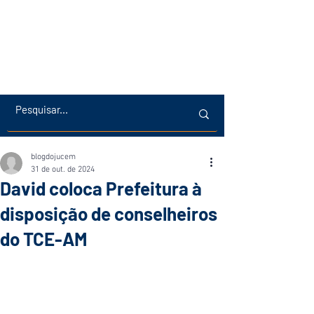
blogdojucem
31 de out. de 2024
David coloca Prefeitura à
disposição de conselheiros
do TCE-AM