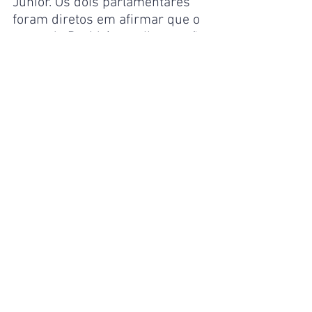
Junior. Os dois parlamentares 
foram diretos em afirmar que o 
nome de David é a melhor opção 
para a Prefeitura de Manaus.
“Estou aqui, acima de tudo, 
porque David é o melhor nome 
para Manaus. Nossa bancada 
estará com David e não é por 
favor, mas é nossa obrigação 
estar ao lado do nosso povo. Que 
você e o Renato mostrem para a 
população que sempre podemos 
fazer mais”, disse Omar.
“Tenho certeza de que o David é 
o melhor nome para Manaus. 
Ele está conseguindo – com 