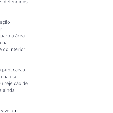
es defendidos 
ação 
r 
para a área 
 na 
 do interior 
 publicação. 
o não se 
u rejeição de 
e ainda 
 vive um 