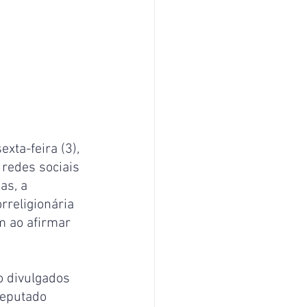
ta-feira (3), 
redes sociais 
as, a 
religionária 
m ao afirmar 
o divulgados 
deputado 