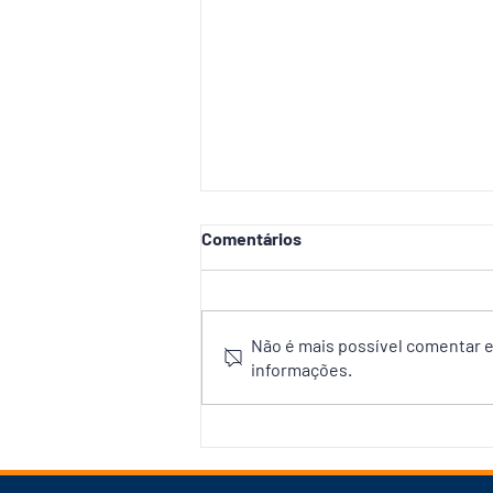
Comentários
Não é mais possível comentar es
informações.
Plano de David prevê
recuperação de rodovias no
Amazonas, articulação pela
BR-319 e parceria inédita