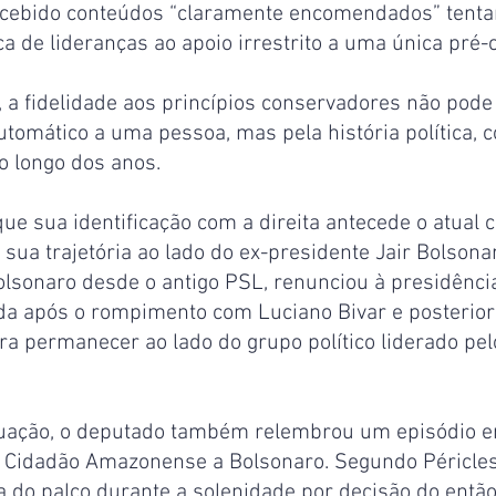
cebido conteúdos “claramente encomendados” tentan
ca de lideranças ao apoio irrestrito a uma única pré-
, a fidelidade aos princípios conservadores não pode
tomático a uma pessoa, mas pela história política, c
o longo dos anos.
que sua identificação com a direita antecede o atual c
u sua trajetória ao lado do ex-presidente Jair Bolson
lsonaro desde o antigo PSL, renunciou à presidência 
da após o rompimento com Luciano Bivar e posterio
a permanecer ao lado do grupo político liderado pel
uação, o deputado também relembrou um episódio e
e Cidadão Amazonense a Bolsonaro. Segundo Péricles, 
a do palco durante a solenidade por decisão do entã