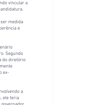
do vincular a 
candidatura.
 ser medida 
oerência e 
enário 
aro. Segundo 
do diretório 
rmente 
o ex-
nvolvendo a 
ele teria 
o governador 