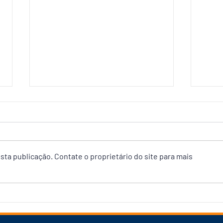
ta publicação. Contate o proprietário do site para mais
“Vamos tirar o Amazonas da
Davi
UTI”, afirma David ao lançar
zona
plano de governo com nove
Gran
eixos de desenvolvimento
prop