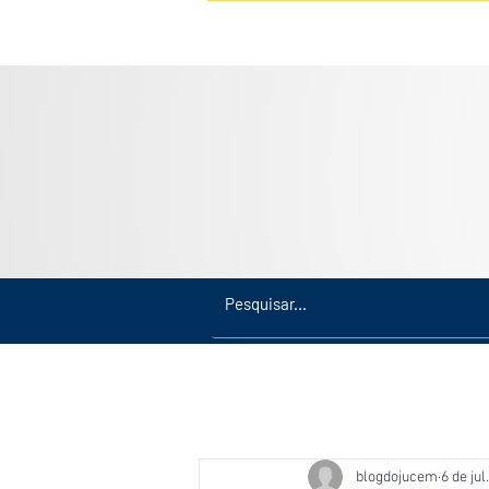
Inicio
Últimas
Amazonas
blogdojucem
6 de jul.