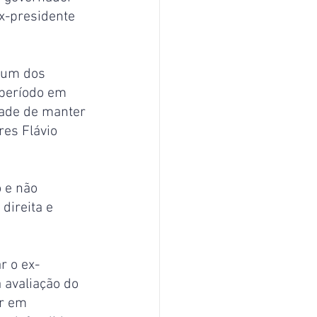
ex-presidente 
 um dos 
período em 
ade de manter 
res Flávio 
 e não 
direita e 
r o ex-
 avaliação do 
r em 