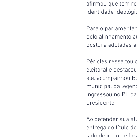
afirmou que tem re
identidade ideológi
Para o parlamentar
pelo alinhamento au
postura adotadas a
Péricles ressaltou 
eleitoral e destaco
ele, acompanhou Bo
municipal da legen
ingressou no PL par
presidente.
Ao defender sua at
entrega do título d
sido deixado de for