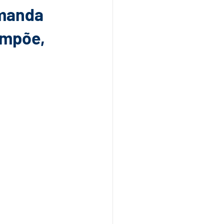
 manda
impõe,