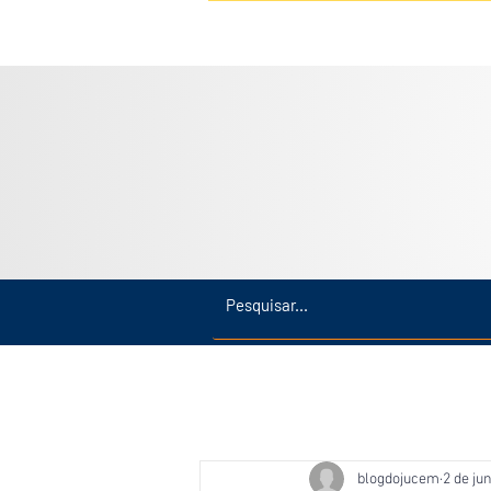
Inicio
Últimas
Amazonas
blogdojucem
2 de jun