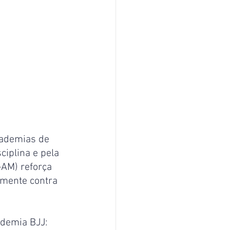
cademias de 
ciplina e pela 
-AM) reforça 
lmente contra 
ademia BJJ: 