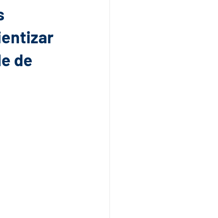
s
entizar
de de