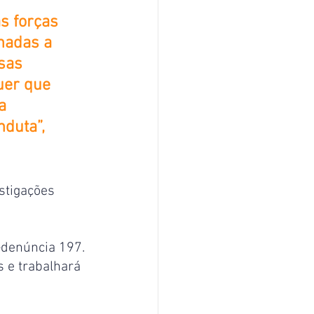
s forças 
nadas a 
sas 
uer que 
a 
duta”, 
stigações 
-denúncia 197. 
s e trabalhará 