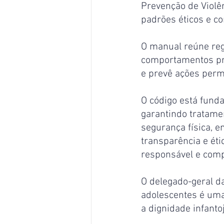
Prevenção de Violê
padrões éticos e c
O manual reúne regr
comportamentos pro
e prevê ações perm
O código está funda
garantindo tratamen
segurança física, e
transparência e éti
responsável e comp
O delegado-geral da
adolescentes é uma
a dignidade infanto