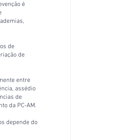
evenção é 
e 
cademias, 
os de 
riação de 
mente entre 
ncia, assédio 
ncias de 
unto da PC-AM.
ros depende do 