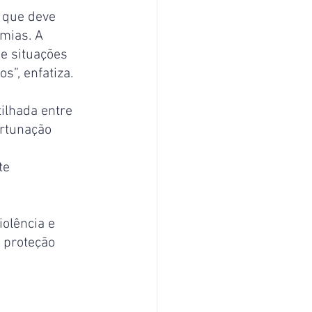
 que deve 
mias. A 
e situações 
s”, enfatiza.
ilhada entre 
rtunação 
 
te 
olência e 
 proteção 