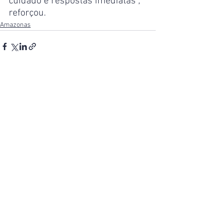
cuidado e respostas imediatas”, 
reforçou.
Amazonas
Ver tudo
Posts recentes