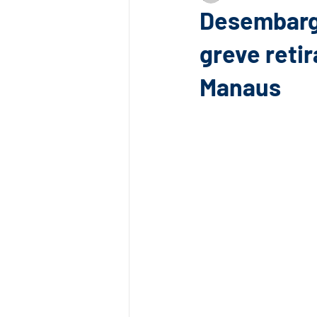
Desembarga
greve reti
Manaus