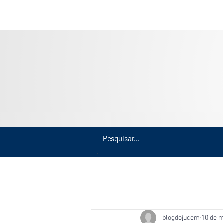
Inicio
Últimas
Amazonas
blogdojucem
10 de m