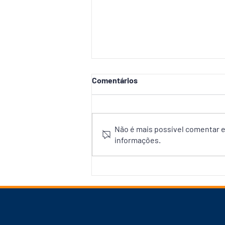
Comentários
Não é mais possível comentar es
informações.
Prefeitura inicia obras da
primeira Rua Gastronômica
de Manaus no Centro
Histórico