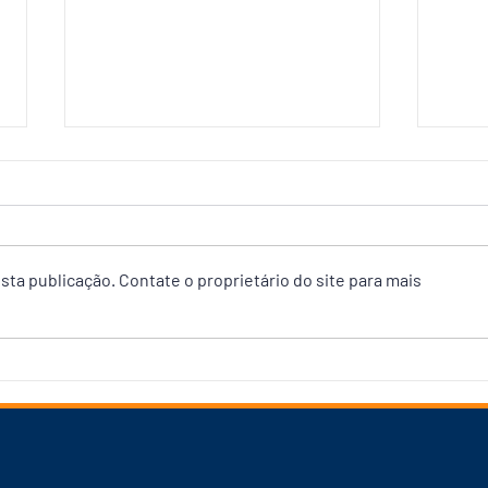
ta publicação. Contate o proprietário do site para mais
Prefeitura abre debate com
Pref
Associação das Empresas do
65% 
Mercado Imobiliário para
Sant
reforçar Plano Diretor