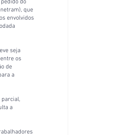
 pedido do 
netram), que 
os envolvidos 
rodada 
eve seja 
 entre os 
ão de 
para a 
parcial, 
lta a 
rabalhadores 