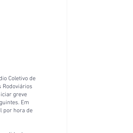
io Coletivo de 
 Rodoviários 
ciar greve 
guintes. Em 
l por hora de 