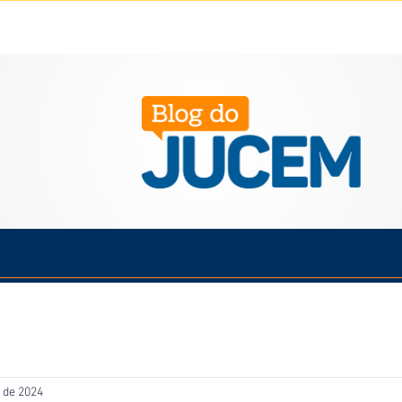
Política
Cotidiano
Economia
Saúde
Esporte
. de 2024