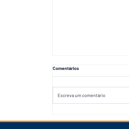
Comentários
Escreva um comentário
CPI dos Combustíveis avança
na CMM e fica a cinco
assinaturas de investigar