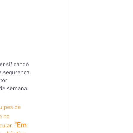
ensificando 
 a segurança 
tor 
 de semana.
uipes de 
o no 
“Em 
ular. 