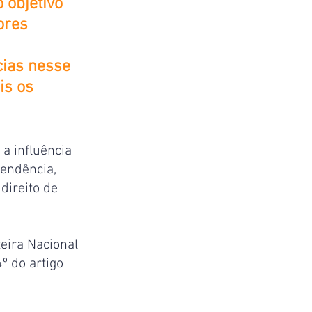
objetivo 
ores 
ias nesse 
is os 
 a influência 
endência, 
direito de 
eira Nacional 
º do artigo 