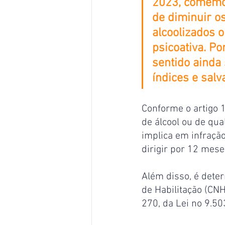
2023, comemor
de diminuir o
alcoolizados o
psicoativa. P
sentido ainda
índices e salv
Conforme o artigo 16
de álcool ou de qu
implica em infraçã
dirigir por 12 mese
Além disso, é dete
de Habilitação (CNH
270, da Lei no 9.5