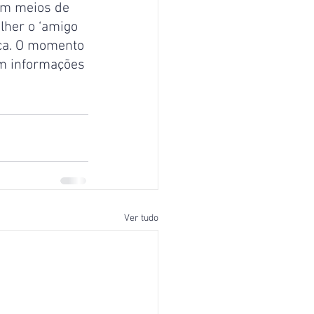
tem meios de 
lher o ‘amigo 
ça. O momento 
om informações 
Ver tudo