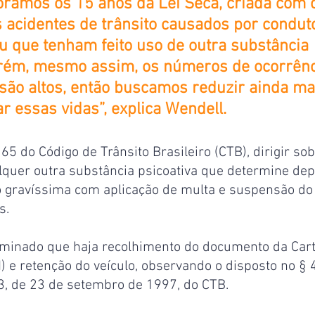
amos os 15 anos da Lei Seca, criada com o 
s acidentes de trânsito causados por condut
u que tenham feito uso de outra substância 
orém, mesmo assim, os números de ocorrênc
 são altos, então buscamos reduzir ainda ma
ar essas vidas”, explica Wendell.
5 do Código de Trânsito Brasileiro (CTB), dirigir sob
alquer outra substância psicoativa que determine dep
o gravíssima com aplicação de multa e suspensão do 
s.
rminado que haja recolhimento do documento da Cart
) e retenção do veículo, observando o disposto no § 4
03, de 23 de setembro de 1997, do CTB.