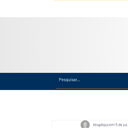
Inicio
Últimas
Amazonas
blogdojucem
5 de jul