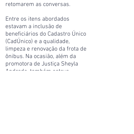
retomarem as conversas.
Entre os itens abordados 
estavam a inclusão de 
beneficiários do Cadastro Único 
(CadÚnico) e a qualidade, 
limpeza e renovação da frota de 
ônibus. Na ocasião, além da 
promotora de Justiça Sheyla 
Andrade, também esteve 
presente o promotor de Justiça 
Edinaldo Aquino Medeiros, da 
77ª Promotoria de Justiça 
Especializada na Defesa e 
Proteção do Patrimônio Público 
(Prodeppp).
Manaus