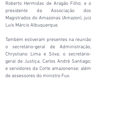
Roberto Hermidas de Aragão Filho; e o 
presidente da Associação dos 
Magistrados do Amazonas (Amazon), juiz 
Luís Márcio Albuquerque.
Também estiveram presentes na reunião 
o secretário-geral de Administração, 
Chrystiano Lima e Silva; o secretário-
geral de Justiça, Carlos André Santiago; 
e servidores da Corte amazonense; além 
de assessores do ministro Fux.
Agenda do ministro
Antes da chegada a Manaus, nesta sexta-
feira, conforme agenda disponibilizada 
pelo portal do STF, o ministro Luiz Fux 
esteve em São Luiz, no Maranhão, onde 
palestrou pela manhã durante o 27º 