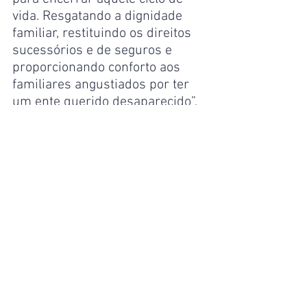
vida. Resgatando a dignidade 
familiar, restituindo os direitos 
sucessórios e de seguros e 
proporcionando conforto aos 
familiares angustiados por ter 
um ente querido desaparecido”, 
afirmou.
Identidade
A Secretaria de Estado de 
Segurança Pública (SSP-AM), 
por meio do Instituto de 
Identificação Aderson Conceição 
de Melo (IIACM), emite de forma 
gratuita a Carteira de Identidade 
Nacional (CIN). “Temos o nosso 
Instituto de Identificação, que é 