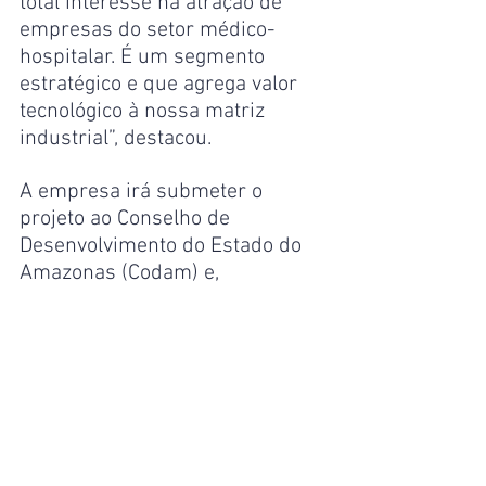
total interesse na atração de 
empresas do setor médico-
hospitalar. É um segmento 
estratégico e que agrega valor 
tecnológico à nossa matriz 
industrial”, destacou.
A empresa irá submeter o 
projeto ao Conselho de 
Desenvolvimento do Estado do 
Amazonas (Codam) e, 
paralelamente, trabalhar nos 
ajustes técnicos do PPB para 
apresentação ao Conselho de 
Administração da Suframa 
(CAS), com expectativa de 
apreciação em até duas 
reuniões ordinárias.