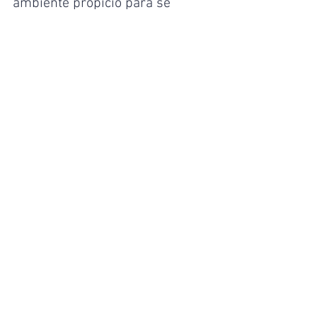
ambiente propício para se 
estabelecerem”.
Economia
Ver tudo
Posts recentes