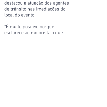
destacou a atuação dos agentes 
de trânsito nas imediações do 
local do evento.
“É muito positivo porque 
esclarece ao motorista o que 
pode e o que não pode fazer. 
Facilita para todo mundo, para 
pedestres, motoristas e evita 
engarrafamento. Achei muito 
positiva a orientação”, afirmou.
Manaus
Ver tudo