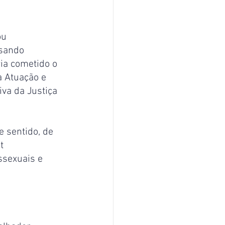
ou 
usando 
ia cometido o 
a Atuação e 
va da Justiça 
 sentido, de 
t 
sexuais e 