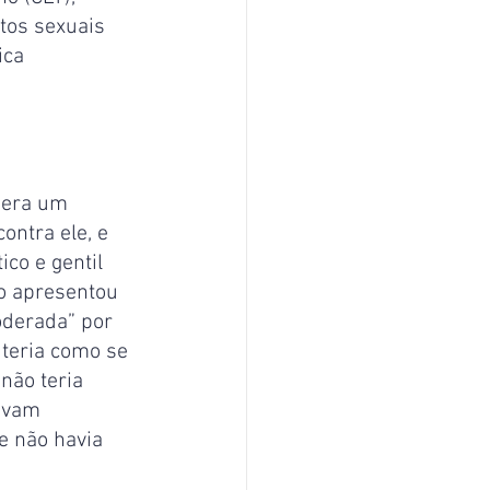
os sexuais 
ica 
 era um 
ontra ele, e 
co e gentil 
o apresentou 
derada” por 
 teria como se 
não teria 
avam 
e não havia 