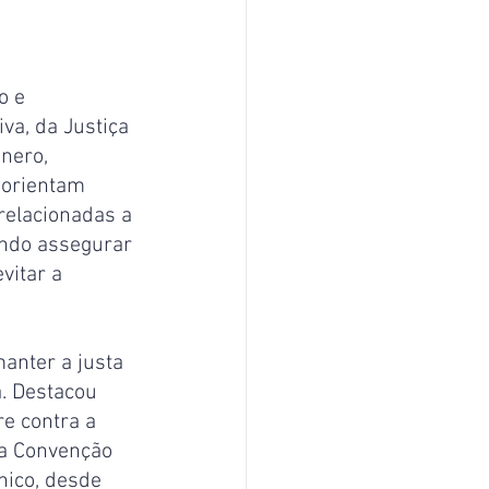
o e 
va, da Justiça 
nero, 
 orientam 
relacionadas a 
ando assegurar 
vitar a 
anter a justa 
. Destacou 
e contra a 
 a Convenção 
nico, desde 