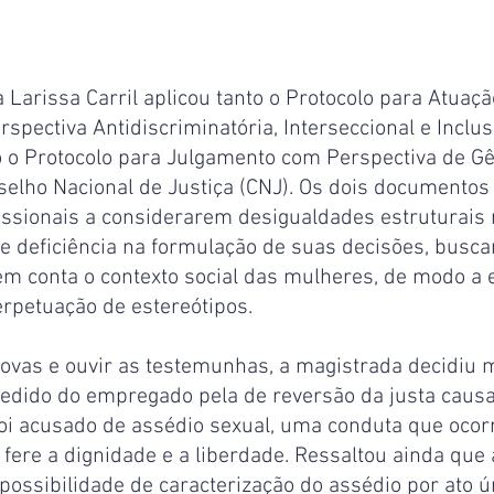
a Larissa Carril aplicou tanto o Protocolo para Atuaçã
pectiva Antidiscriminatória, Interseccional e Inclusi
o o Protocolo para Julgamento com Perspectiva de Gê
selho Nacional de Justiça (CNJ). Os dois documentos
issionais a considerarem desigualdades estruturais 
 e deficiência na formulação de suas decisões, busc
m conta o contexto social das mulheres, de modo a e
erpetuação de estereótipos.
ovas e ouvir as testemunhas, a magistrada decidiu m
 pedido do empregado pela de reversão da justa causa
oi acusado de assédio sexual, uma conduta que ocorr
 fere a dignidade e a liberdade. Ressaltou ainda que
possibilidade de caracterização do assédio por ato ú