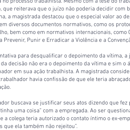
ma no processo trabalhista. Mesmo com a tese do trab
 que reiterava que o juízo não poderia decidir com 
ma, a magistrada destacou que o especial valor ao d
em diversos documentos normativos, como os protoc
alho, bem como em normativos internacionais, como 
 Prevenir, Punir e Erradicar a Violência e a Convenç
ntativa para desqualificar o depoimento da vítima, a 
 da decisão não era o depoimento da vítima e sim o á
lhador em sua ação trabalhista. A magistrada conside
trabalhador havia confissão de que ele teria abraçado
ação.
ador buscava se justificar seus atos dizendo que fez
 “tinha uma coisa” com a empregada. Ao ser question
e a colega teria autorizado o contato íntimo o ex-em
s que ela também não rejeitou”.