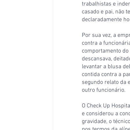
trabalhistas e ind
casado e pai, não t
declaradamente ho
Por sua vez, a emp
contra a funcionári
comportamento do e
descansava, deitado
levantar a blusa de
contida contra a pa
segundo relato da e
outro funcionário.
O Check Up Hospital
e considerou a cond
gravidade, o técnic
nos termos da alíne