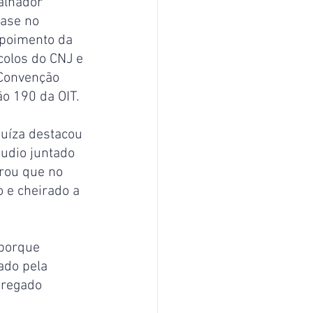
alhador 
base no 
epoimento da 
olos do CNJ e 
Convenção 
ão 190 da OIT.
juíza destacou 
udio juntado 
rou que no 
 e cheirado a 
 porque 
ado pela 
pregado 