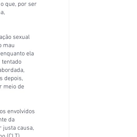
o que, por ser 
a, 
ação sexual 
lo mau 
enquanto ela 
 tentado 
abordada, 
s depois, 
r meio de 
os envolvidos 
nte da 
 justa causa, 
o (CLT), 