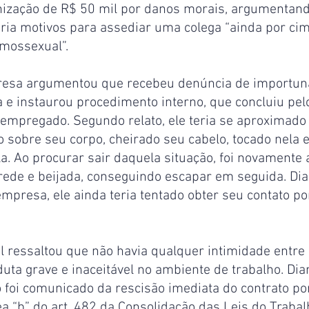
enização de R$ 50 mil por danos morais, argumentand
eria motivos para assediar uma colega “ainda por cim
mossexual”.
resa argumentou que recebeu denúncia de importun
a e instaurou procedimento interno, que concluiu pe
mpregado. Segundo relato, ele teria se aproximado 
 sobre seu corpo, cheirado seu cabelo, tocado nela e
la. Ao procurar sair daquela situação, foi novamente 
rede e beijada, conseguindo escapar em seguida. Dia
mpresa, ele ainda teria tentado obter seu contato po
 ressaltou que não havia qualquer intimidade entre 
uta grave e inaceitável no ambiente de trabalho. Dia
o foi comunicado da rescisão imediata do contrato por
a “b” do art. 482 da Consolidação das Leis do Trabalh