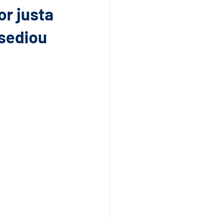
r justa
sediou