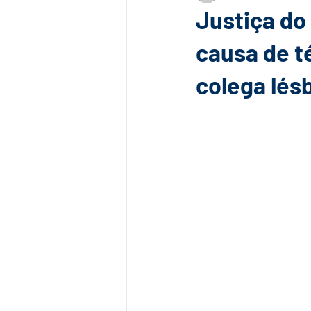
Justiça do
causa de t
colega lés