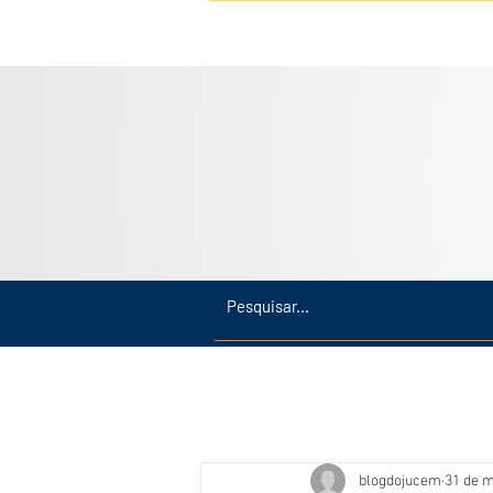
Inicio
Últimas
Amazonas
blogdojucem
31 de m