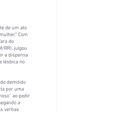
te de um ato 
 mulher.” Com 
Vara do 
/RR), julgou 
r a dispensa 
 lésbica no 
do demitido 
ita por uma 
hoso” ao pedir 
negando a 
as verbas 