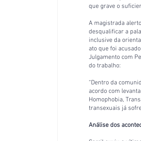
que grave o suficie
A magistrada alerto
desqualificar a pal
inclusive da orient
ato que foi acusado
Julgamento com Pers
do trabalho:
“Dentro da comunid
acordo com levanta
Homophobia, Transp
transexuais já sofr
Análise dos aconte