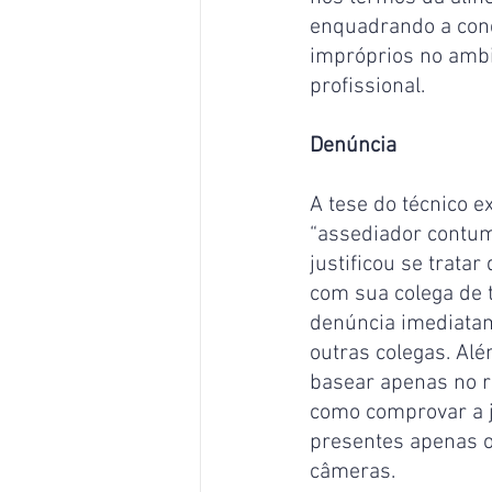
enquadrando a con
impróprios no ambie
profissional.
Denúncia
A tese do técnico 
“assediador contuma
justificou se trata
com sua colega de 
denúncia imediatam
outras colegas. Alé
basear apenas no r
como comprovar a j
presentes apenas o 
câmeras.