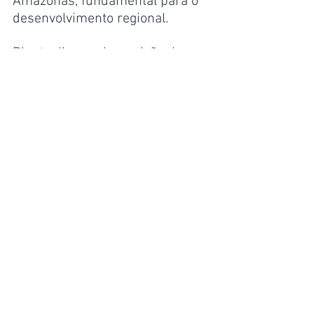
Amazonas, fundamental para o 
desenvolvimento regional.
Diante disso, a imposição de 
condições que garantam a 
proteção ambiental mostra a 
necessidade de um equilíbrio 
entre progresso e 
sustentabilidade. À medida que 
as obras forem reiniciadas, o 
monitoramento rigoroso das 
diretrizes condicionais será 
essencial para garantir que os 
benefícios da repavimentação 
não prejudiquem a preservação 
dos ecossistemas locais.
Amazonas