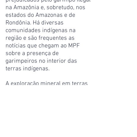
na Amazônia e, sobretudo, nos 
estados do Amazonas e de 
Rondônia. Há diversas 
comunidades indígenas na 
região e são frequentes as 
notícias que chegam ao MPF 
sobre a presença de 
garimpeiros no interior das 
terras indígenas.
A exploração mineral em terras 
indígenas é terminantemente 
proibida desde 1988 e só 
poderá ocorrer mediante 
autorização do Congresso 
Nacional, conforme dispõe o 
artigo 49, inciso XVI, da 