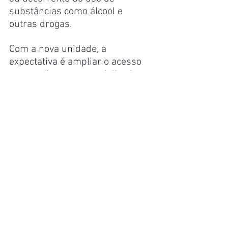
substâncias como álcool e 
outras drogas.
Com a nova unidade, a 
expectativa é ampliar o acesso 
ao atendimento especializado 
para crianças e adolescentes, 
fortalecendo a rede de atenção 
psicossocial e promovendo mais 
qualidade de vida à população.
Manaus