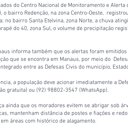
ados do Centro Nacional de Monitoramento e Alerta 
 o bairro Redenção, na zona Centro-Oeste,  registrou
; no bairro Santa Etelvina, zona Norte, a chuva ating
arapé do 40, zona Sul, o volume de precipitação regis
naus informa também que os alertas foram emitidos 
ção que se encontra em Manaus, por meio do  Defesa 
ntegrado entre as Defesas Civis do município, Estado
cia, a população deve acionar imediatamente a Defes
ão gratuita) ou (92) 98802-3547 (WhatsApp).
rça ainda que os moradores evitem se abrigar sob ár
icas, mantenham distância de postes e fiações e red
r em áreas com histórico de alagamento.