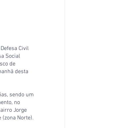
Defesa Civil 
a Social 
sco de 
manhã desta 
cias, sendo um 
ento, no 
airro Jorge 
 (zona Norte).