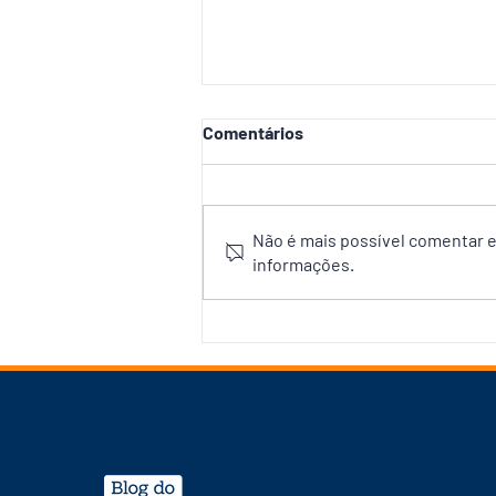
Comentários
Não é mais possível comentar es
informações.
Prefeitura inicia obras da
primeira Rua Gastronômica
de Manaus no Centro
Histórico