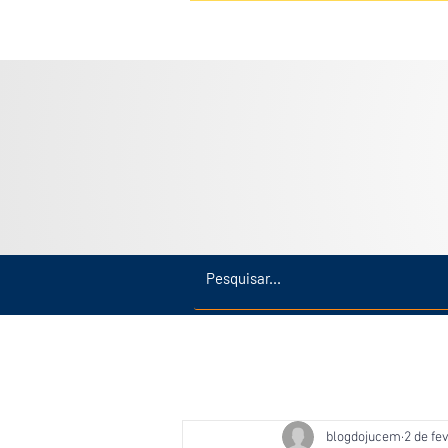
Inicio
Últimas
Amazonas
blogdojucem
2 de fev