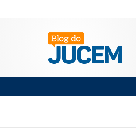
Política
Cotidiano
Economia
Saúde
Esporte
.