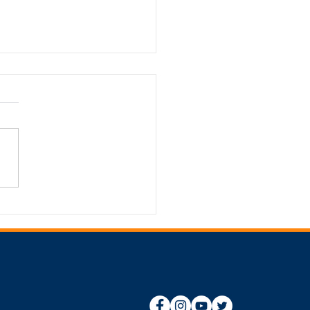
eitura de Manaus conclui
das obras da passarela
os Dumont