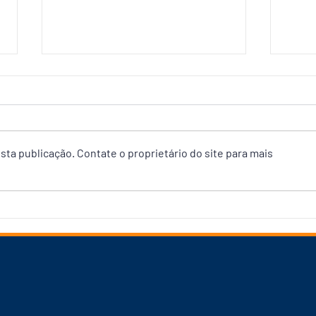
ta publicação. Contate o proprietário do site para mais
Prefeitura abre debate com
Pref
Associação das Empresas do
65% 
Mercado Imobiliário para
Sant
reforçar Plano Diretor