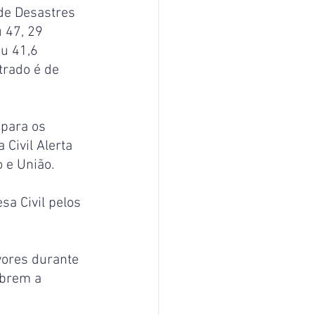
de Desastres 
 47, 29 
iu 41,6 
trado é de 
para os 
Civil Alerta 
 e União.
a Civil pelos 
vores durante 
obrem a 