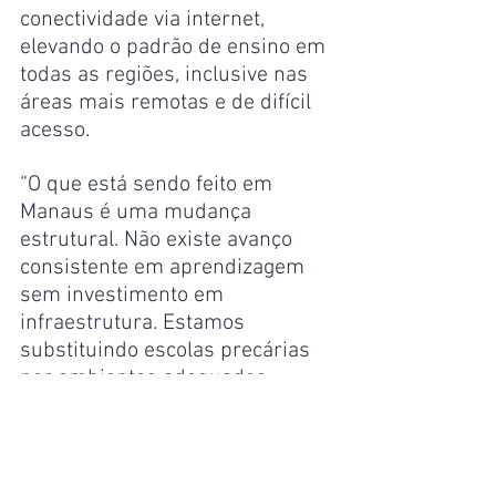
conectividade via internet, 
elevando o padrão de ensino em 
todas as regiões, inclusive nas 
áreas mais remotas e de difícil 
acesso.
“O que está sendo feito em 
Manaus é uma mudança 
estrutural. Não existe avanço 
consistente em aprendizagem 
sem investimento em 
infraestrutura. Estamos 
substituindo escolas precárias 
por ambientes adequados, 
garantindo equidade entre 
alunos da zona rural e urbana e 
criando condições reais para 
melhorar o desempenho 