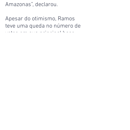
Amazonas”, declarou.
Apesar do otimismo, Ramos 
teve uma queda no número de 
votos em sua principal base 
eleitoral, que é a capital. Eleito 
em 2018 com 106.805 votos, ele 
teve apenas 74.386 votos em 
2022.
Política
Ver tudo
Posts recentes