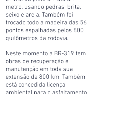
metro, usando pedras, brita, 
seixo e areia. Também foi 
trocado todo a madeira das 56 
pontos espalhadas pelos 800 
quilômetros da rodovia.
Neste momento a BR-319 tem 
obras de recuperação e 
manutenção em toda sua 
extensão de 800 km. Também 
está concedida licença 
ambiental para o asfaltamento 
dos primeiros 52 quilômetros, 
que vão do 198 ao 250, a apenas 
dez quilômetros da travessia do 
Igapó Açú. Já estão sendo 
asfaltados os acessos pra balsa 
do Igapó Açú, sendo que o lado 