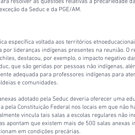
ara resolver as questões relativas à precariedade d
à exceção da Seduc e da PGE/AM.
ica específica voltada aos territórios etnoeducacionai
a por lideranças indígenas presentes na reunião. O 
chiles, destacou, por exemplo, o impacto negativo da
uc, que são geridas por pessoas não indígenas, além
ente adequada para professores indígenas para ate
ldeias e comunidades.
anexas adotado pela Seduc deveria oferecer uma edu
a pela Constituição Federal nos locais em que não h
lmente vincula tais salas a escolas regulares não in
as apontam que existem mais de 500 salas anexas i
ionam em condições precárias.