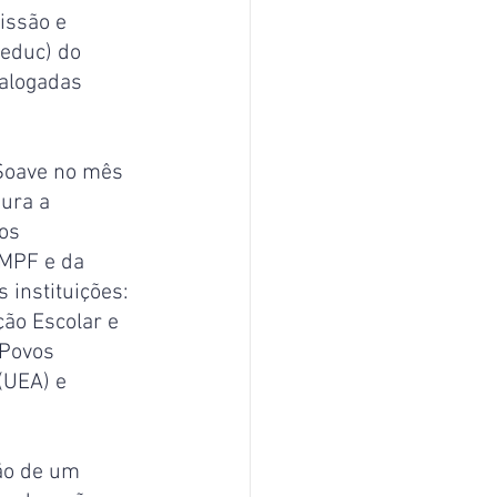
issão e 
educ) do 
alogadas 
Soave no mês 
ura a 
os 
MPF e da 
instituições: 
ão Escolar e 
 Povos 
(UEA) e 
ão de um 