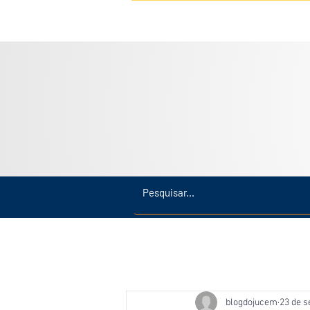
Inicio
Últimas
Amazonas
blogdojucem
23 de s