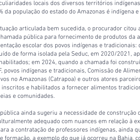
uliaridades locais dos diversos territórios indígen
% da população do estado do Amazonas é indígena e t
uação articulada bem sucedida, o procurador citou a
chamada pública para fornecimento de produtos da ag
mentação escolar dos povos indígenas e tradicionais:
ruído de forma isolada pela Seduc, em 2020/2021, a
 habilitados; em 2024, quando a chamada foi constru
, povos indígenas e tradicionais, Comissão de Alime
ovos no Amazonas (Catrapoa) e outros atores parceir
 inscritos e habilitados a fornecer alimentos tradicio
deias e comunidades.
pública ainda sugeriu a necessidade de construção 
ulturalmente adequado com nuances em relação à ex
para a contratação de professores indígenas, ainda q
e formação, a exemplo do que já ocorreu na Bahia, c