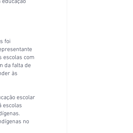
a educação 
s foi 
representante 
s escolas com 
 da falta de 
nder às 
cação escolar 
á escolas 
dígenas. 
ndígenas no 