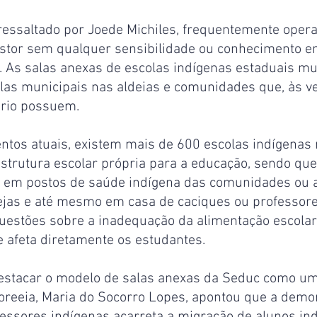
ressaltado por Joede Michiles, frequentemente oper
stor sem qualquer sensibilidade ou conhecimento em
. As salas anexas de escolas indígenas estaduais mu
as municipais nas aldeias e comunidades que, às ve
prio possuem.
tos atuais, existem mais de 600 escolas indígenas
trutura escolar própria para a educação, sendo que
e, em postos de saúde indígena das comunidades ou 
grejas e até mesmo em casa de caciques ou professo
uestões sobre a inadequação da alimentação escolar 
 afeta diretamente os estudantes.
tacar o modelo de salas anexas da Seduc como um 
oreeia, Maria do Socorro Lopes, apontou que a demo
fessores indígenas acarreta a migração de alunos in