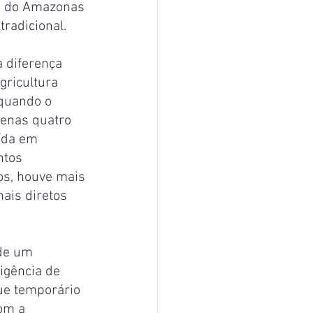
as do Amazonas 
radicional.
 diferença 
ricultura 
 quando o 
penas quatro 
ída em 
ntos 
os, houve mais 
nais diretos 
de um 
igência de 
ue temporário 
om a 