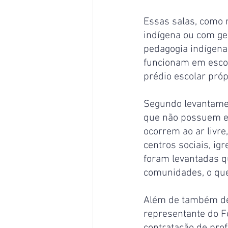
Essas salas, como 
indígena ou com ge
pedagogia indígena
funcionam em escol
prédio escolar pró
Segundo levantamen
que não possuem es
ocorrem ao ar livr
centros sociais, i
foram levantadas q
comunidades, o que
Além de também des
representante do F
contratação de pro