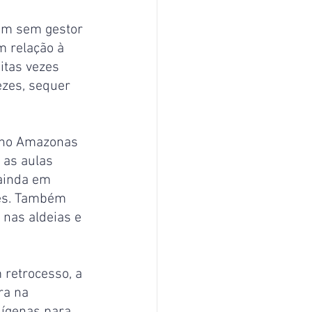
am sem gestor 
 relação à 
itas vezes 
zes, sequer 
 no Amazonas 
 as aulas 
ainda em 
res. Também 
nas aldeias e 
retrocesso, a 
ra na 
dígenas para 