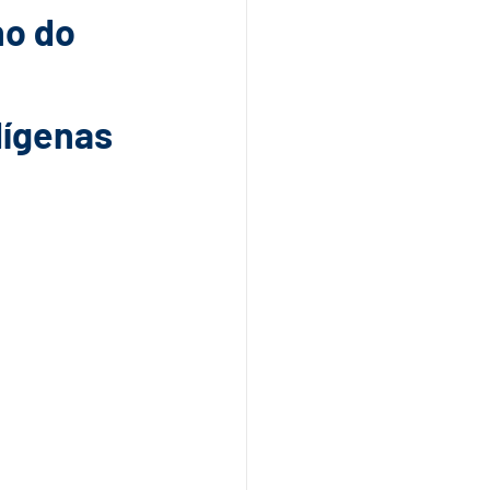
no do
dígenas