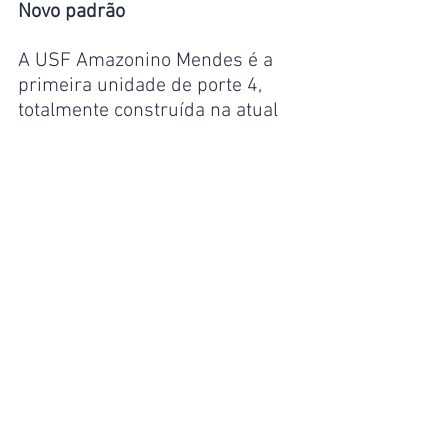
Novo padrão
A USF Amazonino Mendes é a 
primeira unidade de porte 4, 
totalmente construída na atual 
gestão municipal. Seus 59 
ambientes, divididos nos dois 
pisos do prédio, incluem oito 
consultórios clínicos, quatro 
consultórios odontológicos, 
consultório farmacêutico, três 
recepções com sala de espera, 
farmácia e salas para estoque 
de medicamentos, de coleta 
para exames laboratoriais, 
inalação, observação, preparo, 
vacina, curativo, procedimentos 
e escuta qualificada. A unidade 