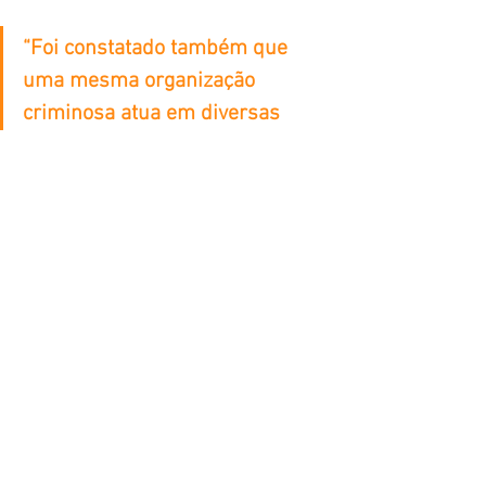
“Foi constatado também que 
uma mesma organização 
criminosa atua em diversas 
áreas da cidade, tanto na zona 
urbana quanto na zona rural. Já 
foram remetidos à Justiça 15 
inquéritos relacionados ao 
grupo criminoso, e outros ainda 
estão em trâmite na Delegacia. 
Todos os envolvidos estão à 
disposição do Poder Judiciário”, 
concluiu a delegada.
Cotidiano