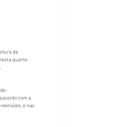
itura de 
nesta quarta-
 
 de 
esacordo com a 
preensões, e nas 