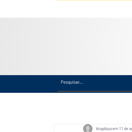
Inicio
Últimas
Amazonas
blogdojucem
11 de a