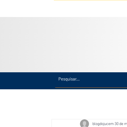
Inicio
Últimas
Amazonas
blogdojucem
30 de m