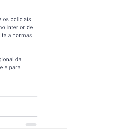
 os policiais 
o interior de 
ita a normas 
.
ional da 
e e para 