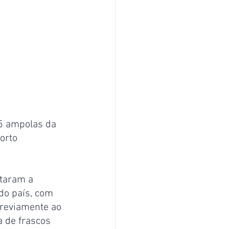
5 ampolas da 
orto 
ntaram a 
do país, com 
reviamente ao 
 de frascos 