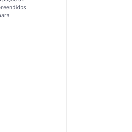
preendidos 
para 