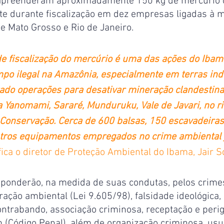
apreenderam aproximadamente 150 kg de mercúrio 
te durante fiscalização em dez empresas ligadas à 
e Mato Grosso e Rio de Janeiro.
e fiscalização do mercúrio é uma das ações do Ibam
po ilegal na Amazônia, especialmente em terras ind
ado operações para desativar mineração clandestina
 Yanomami, Sararé, Munduruku, Vale de Javari, no ri
onservação. Cerca de 600 balsas, 150 escavadeiras,
utros equipamentos empregados no crime ambiental 
ifica o diretor de Proteção Ambiental do Ibama, Jair S
sponderão, na medida de suas condutas, pelos crime
ração ambiental (Lei 9.605/98), falsidade ideológica,
ntrabando, associação criminosa, receptação e perig
 (Código Penal), além de organização criminosa, usu