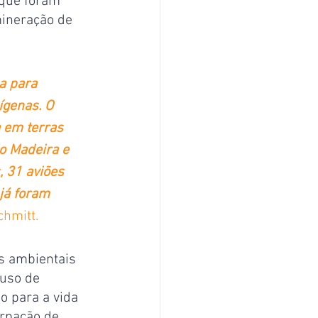
que foram 
mineração de 
a para 
ígenas. O 
 em terras 
o Madeira e 
 31 aviões 
já foram 
chmitt.
s ambientais 
 uso de 
o para a vida 
rpação de 