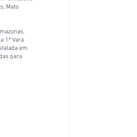
, Mato 
mazonas, 
a 1ª Vara 
stalada em 
adas para 