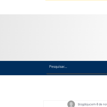
Inicio
Últimas
Amazonas
blogdojucem
8 de no