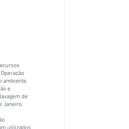
Recursos 
a Operação 
o ambiente, 
ão e 
 lavagem de 
e Janeiro.
ão 
m utilizados 