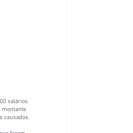
00 salários 
m montante 
is causados.