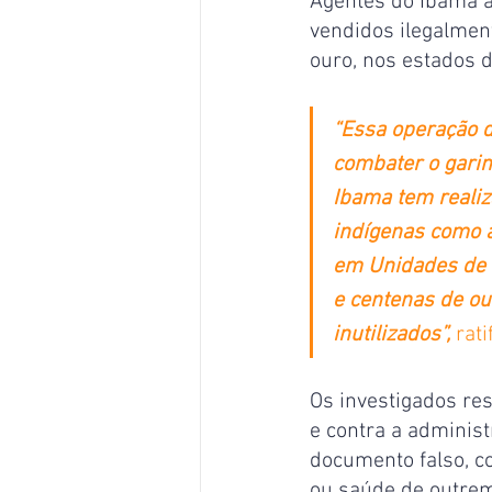
Agentes do Ibama 
vendidos ilegalmen
ouro, nos estados d
“Essa operação d
combater o garim
Ibama tem realiz
indígenas como a
em Unidades de C
e centenas de o
inutilizados”,
 rat
Os investigados re
e contra a administ
documento falso, co
ou saúde de outrem