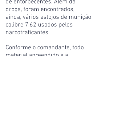
de entorpecentes. Além da 
droga, foram encontrados, 
ainda, vários estojos de munição 
calibre 7,62 usados pelos 
narcotraficantes.
Conforme o comandante, todo 
material apreendido e a 
embarcação foram conduzidos e 
apresentados  na 5ª Delegacia 
Regional de Tefé. Após pesagem, 
foram contabilizados 362 kg de 
maconha do tipo skunk, que 
foram avaliados em cerca de R$ 
5,1 milhões de drogas.
Amazonas