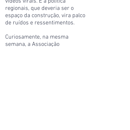
vídeos virais. E a política 
regionais, que deveria ser o 
espaço da construção, vira palco 
de ruídos e ressentimentos.
Curiosamente, na mesma 
semana, a Associação 
Amazonense de Municípios 
promoveu um encontro que 
destacou a importância da 
harmonia entre os poderes para 
o desenvolvimento regional. Um 
lembrete oportuno de que 
nenhuma gestão prospera 
isoladamente. Governar é 
dialogar — e o diálogo, quando 
substituído pelo silêncio, cobra 
seu preço: o da governabilidade.