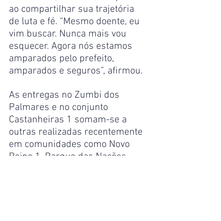
ao compartilhar sua trajetória 
de luta e fé. “Mesmo doente, eu 
vim buscar. Nunca mais vou 
esquecer. Agora nós estamos 
amparados pelo prefeito, 
amparados e seguros”, afirmou.
As entregas no Zumbi dos 
Palmares e no conjunto 
Castanheiras 1 somam-se a 
outras realizadas recentemente 
em comunidades como Novo 
Reino 1, Parque das Nações 
Indígenas, Colônia Antônio 
Aleixo, Santa Inês e Perpétuo 
Socorro. Somente na semana 
passada, foram concedidos 210 
títulos a famílias indígenas não 