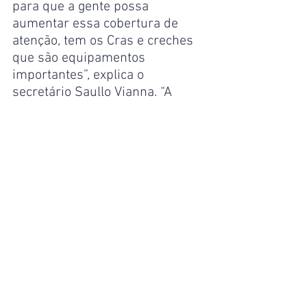
para que a gente possa 
aumentar essa cobertura de 
atenção, tem os Cras e creches 
que são equipamentos 
importantes”, explica o 
secretário Saullo Vianna. “A 
gente se preocupa também com 
a segurança alimentar, que são 
os restaurantes populares e as 
cozinhas comunitárias, além do 
acolhimento a essas pessoas 
em situação de rua e trabalho 
da cidadania na pauta das 
mulheres, são temas que 
constam no plano que nós 
estamos traçando, por 
determinação do prefeito”, 
garante Vianna. 