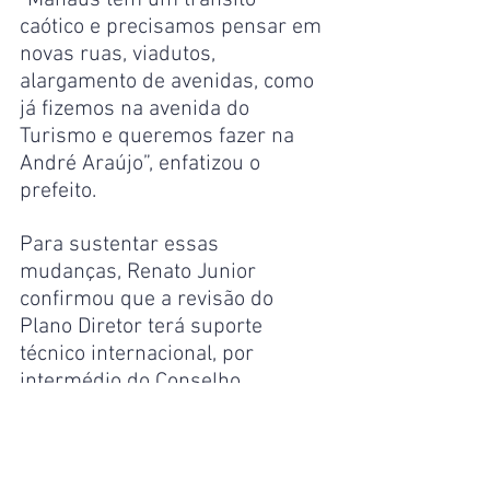
”Manaus tem um trânsito 
caótico e precisamos pensar em 
novas ruas, viadutos, 
alargamento de avenidas, como 
já fizemos na avenida do 
Turismo e queremos fazer na 
André Araújo”, enfatizou o 
prefeito. 
Para sustentar essas 
mudanças, Renato Junior 
confirmou que a revisão do 
Plano Diretor terá suporte 
técnico internacional, por 
intermédio do Conselho 
Municipal de Gestão Estratégica 
(CMGE). “Eu vou trazer para 
atuar junto do CMGE os 