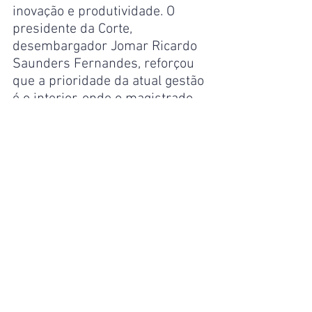
inovação e produtividade. O 
presidente da Corte, 
desembargador Jomar Ricardo 
Saunders Fernandes, reforçou 
que a prioridade da atual gestão 
é o interior, onde o magistrado 
representa a face mais próxima 
do Estado para as comunidades 
ribeirinhas e povos tradicionais.
Com a entrada em exercício 
imediata dos novos juízes, a 
Prefeitura de Manaus reitera 
sua disposição em manter 
parcerias institucionais que 
buscam a pacificação social e a 
proteção dos direitos 
fundamentais. O Executivo 