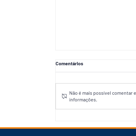
Comentários
Não é mais possível comentar es
informações.
Prefeitura abre debate com
Associação das Empresas do
Mercado Imobiliário para
reforçar Plano Diretor