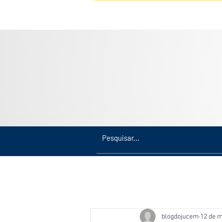
Inicio
Últimas
Amazonas
blogdojucem
12 de m