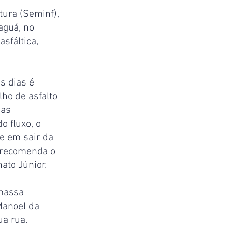
tura (Seminf), 
aguá, no 
sfáltica, 
s dias é 
ho de asfalto 
as 
 fluxo, o 
e em sair da 
 recomenda o 
nato Júnior.
massa 
Manoel da 
ua rua.