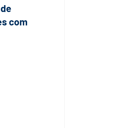
 de
res com