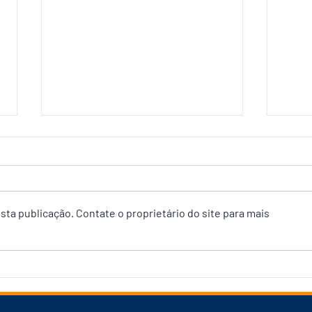
ta publicação. Contate o proprietário do site para mais
Prefeitura de Manaus conclui
Age
65% das obras da passarela
manu
Santos Dumont
Água
Comp