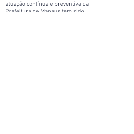
atuação contínua e preventiva da 
Prefeitura de Manaus tem sido 
essencial para garantir 
mobilidade urbana e qualidade 
de vida à população.
Manaus
Ver tudo
Posts recentes