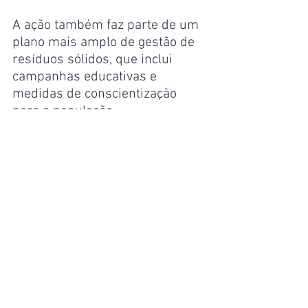
A ação também faz parte de um 
plano mais amplo de gestão de 
resíduos sólidos, que inclui 
campanhas educativas e 
medidas de conscientização 
para a população.
A Prefeitura de Manaus reforça 
que a população tem um papel 
essencial nesse esforço, 
começando por atitudes 
simples, como não jogar lixo nas 
ruas e respeitar os horários de 
coleta estabelecidos. Essas 
práticas evitam o acúmulo de 
resíduos em locais inadequados 
e contribuem diretamente para 