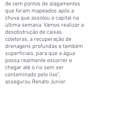
de cem pontos de alagamentos 
que foram mapeados após a 
chuva que assolou a capital na 
última semana. Vamos realizar a 
desobstrução de caixas 
coletoras, a recuperação de 
drenagens profundas e também 
superficiais, para que a água 
possa realmente escorrer e 
chegar até o rio sem ser 
contaminado pelo lixo”, 
assegurou Renato Junior.
O secretário da Semulsp, Sabá 
Reis, destacou a redução na 
quantidade de lixo retirada dos 
igarapés desde a instalação das 
ecobarreiras. “Antes nós 