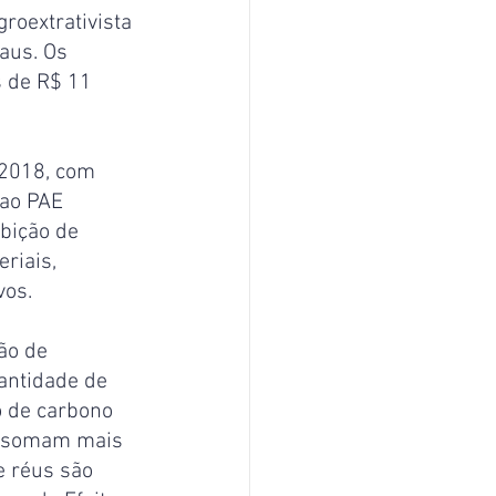
roextrativista 
aus. Os 
 de R$ 11 
 2018, com 
ao PAE 
bição de 
riais, 
vos.
ão de 
antidade de 
o de carbono 
es somam mais 
e réus são 