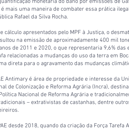
uantificação monetária do dano por emissões de Gas
 é mais uma maneira de combater essa prática ilegal
blica Rafael da Silva Rocha.
de cálculo apresentados pelo MPF à Justiça, o desmat
sultou na emissão de aproximadamente 400 mil tone
 anos de 2011 e 2020, o que representaria 9,6% das
tufa relacionadas a mudanças do uso da terra em Boca
ma direta para o agravamento das mudanças climáti
E Antimary é área de propriedade e interesse da Uni
onal de Colonização e Reforma Agrária (Incra), destina
olítica Nacional de Reforma Agrária e tradicionalme
dicionais – extrativistas de castanhas, dentre outro
ireiros.
AE desde 2018, quando da criação da Força Tarefa 