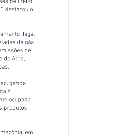
es de Efeito 
”, destacou o 
amento ilegal 
ladas de gás 
 emissões de 
 do Acre, 
cas.
ão, gerida 
da à 
nte ocupada 
s produtos 
Amazônia, em 