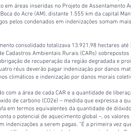
to em áreas inseridas no Projeto de Assentamento Ag
Boca do Acre (AM), distante 1.555 km da capital Man
agos pelos condenados em indenizações somam mais
ento consolidado totalizava 13.921,98 hectares até
 de Cadastros Ambientais Rurais (CARs) sobrepostos 
obrigação de recuperação da região degradada e proi
 quatro réus deverão pagar indenização por danos mate
os climáticos e indenização por danos morais coleti
do com a área de cada CAR e a quantidade de liberaç
óxido de carbono (CO2e) – medida que expressa a qu
tufa em termos equivalentes da quantidade de dióxid
conta o potencial de aquecimento global –, os valor
m indenizações a serem pagas. “É a primeira vez qu