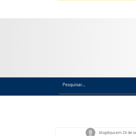
Inicio
Últimas
Amazonas
blogdojucem
24 de s