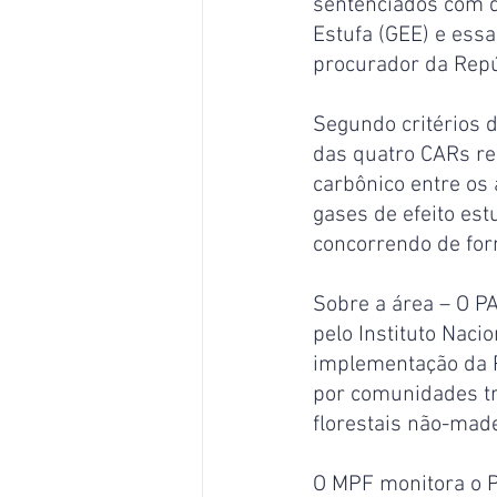
sentenciados com q
Estufa (GEE) e essa
procurador da Repú
Segundo critérios 
das quatro CARs re
carbônico entre os
gases de efeito es
concorrendo de for
Sobre a área – O PA
pelo Instituto Naci
implementação da P
por comunidades tra
florestais não-made
O MPF monitora o P