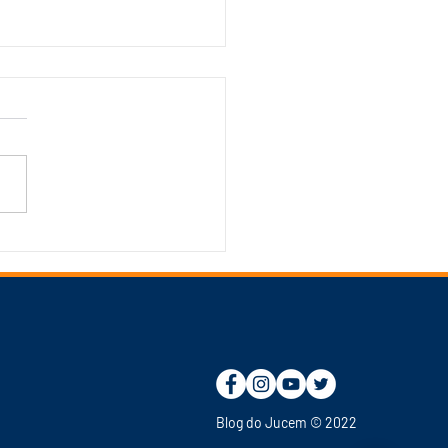
do da UFAM identifica
ação histórica e
idades econômicas
olidadas em municípios
édio Amazonas
Blog do Jucem
© 2022