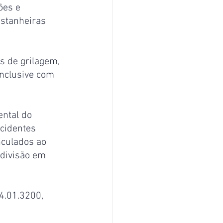
ões e 
stanheiras 
s de grilagem, 
nclusive com 
ntal do 
cidentes 
nculados ao 
 divisão em 
4.01.3200, 