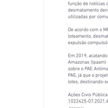
função de notícias
desmatamento dentr
utilizadas por comu
De acordo com o MP
loteamento, desmat
expulsão compulsóri
Em 2019, acatando 
Amazonas (Ipaam) p
sobre o PAE Antimar
PAE, já que o proj
lotes, destinando-se
Ações Civis Públic
1022425-07.2021.4