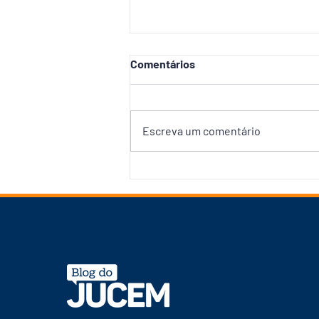
Comentários
Escreva um comentário
Em Operação de proteção às
mulheres, defensores se
deparam com casos
dramáticos, como a de Maria,
que passou 17 anos casada,
como única provedora da
casa, e fugiu com medo de
ser morta pelo marido